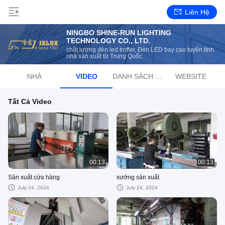
Liên Hệ
NINGBO SHINE-RUN LIGHTING
TECHNOLOGY CO., LTD.
chất lượng đèn led troffer, Đèn LED bay cao tuyến tính
nhà sản xuất từ ​​Trung Quốc
NHÀ
VIDEO
DANH SÁCH PHÁT
WEBSITE
Tất Cả Video
00:13
00:13
Sản xuất cửa hàng
xưởng sản xuất
July 24, 2024
July 24, 2024