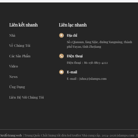
Liên kết nhanh
Liên lạc nhanh
Nhà
Địa chỉ
Số 1 Qiansun, làng Xijie, đường Yangming, thành
Về Chúng Tôi
phố Yuyao, tỉnh Zhejiang
Điện thoại
Các Sản Phẩm
Điện thoại：86-158-8813-4222
Video
E-mail
News
E-mail：jxlux@jxlamps.com
Ứng Dụng
Liên Hệ Với Chúng Tôi
|
Sơ đồ trang web
| Trung Quốc Chất lượng tốt đèn led troffer Nhà cung cấp. 2024-2026 jxlamps.com . 