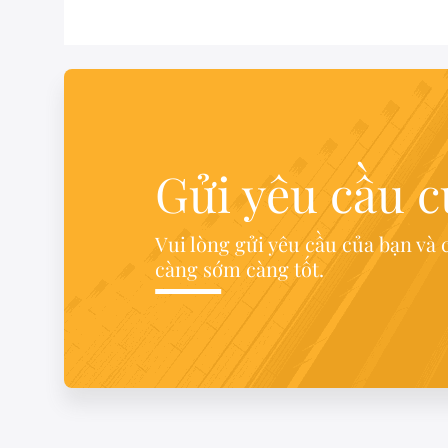
Gửi yêu cầu 
Vui lòng gửi yêu cầu của bạn và c
càng sớm càng tốt.