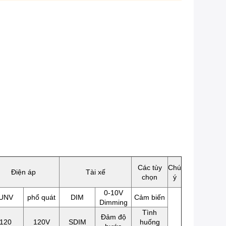
Các tùy
Chú
Điện áp
Tài xế
chọn
ý
0-10V
UNV
phổ quát
DIM
Cảm biến
Dimming
Tình
Đảm độ
120
120V
SDIM
huống