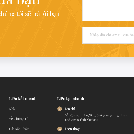
húng tôi sẽ trả lời bạn
Liên kết nhanh
Liên lạc nhanh
Nhà
Địa chỉ
Số 1 Qiansun, làng Xijie, đường Yangming, thành
Về Chúng Tôi
phố Yuyao, tỉnh Zhejiang
Điện thoại
Các Sản Phẩm