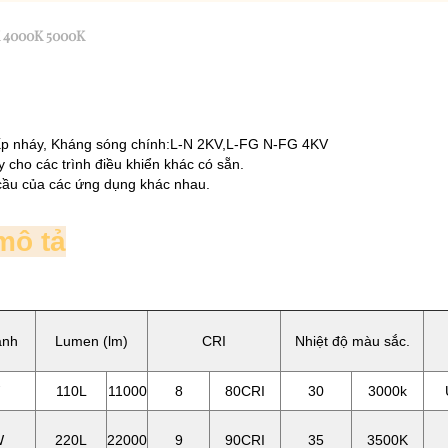
K 4000K 5000K
ấp nháy, Kháng sóng chính:L-N 2KV,L-FG N-FG 4KV
cho các trình điều khiển khác có sẵn.
cầu của các ứng dụng khác nhau.
mô tả
ạnh
Lumen (lm)
CRI
Nhiệt độ màu sắc.
110L
11000
8
80CRI
30
3000k
W
220L
22000
9
90CRI
35
3500K