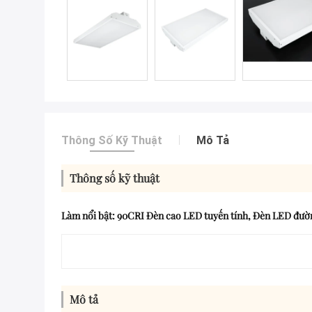
Thông Số Kỹ Thuật
Mô Tả
Thông số kỹ thuật
Làm nổi bật:
90CRI Đèn cao LED tuyến tính
,
Đèn LED đườn
Mô tả