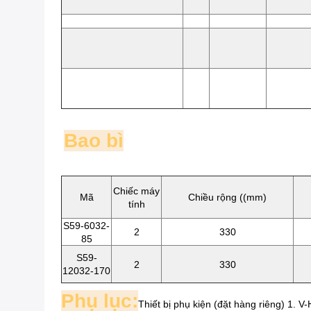
Bao bì
Chiếc máy
Mã
Chiều rộng ((mm)
tính
S59-6032-
2
330
85
S59-
2
330
12032-170
Phụ lục:
Thiết bị phụ kiện (đặt hàng riêng) 1. V