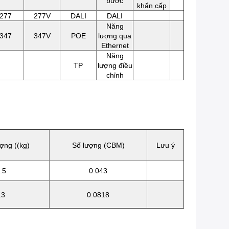
bước
khẩn cấp
277
277V
DALI
DALI
Năng
347
347V
POE
lượng qua
Ethernet
Năng
TP
lượng điều
chỉnh
ợng ((kg)
Số lượng (CBM)
Lưu ý
.5
0.043
13
0.0818