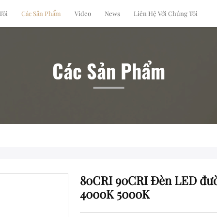
Tôi
Các Sản Phẩm
Video
News
Liên Hệ Với Chúng Tôi
Các Sản Phẩm
80CRI 90CRI Đèn LED đườ
4000K 5000K