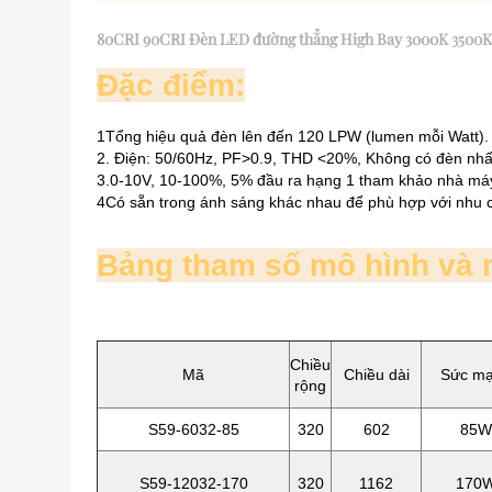
80CRI 90CRI Đèn LED đường thẳng High Bay 3000K 3500
Đặc điểm:
1Tổng hiệu quả đèn lên đến 120 LPW (lumen mỗi Watt).
2. Điện: 50/60Hz, PF>0.9, THD <20%, Không có đèn nh
3.0-10V, 10-100%, 5% đầu ra hạng 1 tham khảo nhà máy 
4Có sẵn trong ánh sáng khác nhau để phù hợp với nhu 
Bảng tham số mô hình và 
Chiều
Mã
Chiều dài
Sức m
rộng
S59-6032-85
320
602
85W
S59-12032-170
320
1162
170