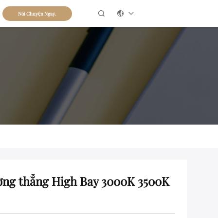

Nói Chuyện Ngay.
ng thẳng High Bay 3000K 3500K